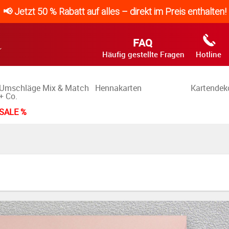
📢 Jetzt 50 % Rabatt auf alles – direkt im Preis enthalten!
FAQ
Häufig gestellte Fragen
Hotline
Umschläge Mix & Match
Hennakarten
Kartendek
+ Co.
SALE %