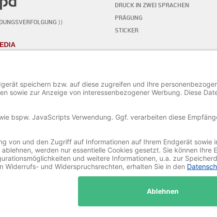
DRUCK IN ZWEI SPRACHEN
PRÄGUNG
NDUNGSVERFOLGUNG ⟩⟩
STICKER
EDIA
KARTE SELBST GESTALTEN
- SCHRITT FÜR SCHRITT
START DES EDITORS
TEXT HINZUFÜGEN / BEARBEITEN
SONDERZEICHEN HINZUFÜGEN
ORNAMENTE HINZUFÜGEN
BILD HINZUFÜGEN / BEARBEITEN
PROJEKT SPEICHERN UND LADEN
© 2020-2025 Ritali Werbung GmbH. All Rights Reserved.