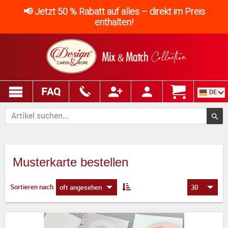
📢 Jetzt 50 % Rabatt auf alles – direkt im Preis
enthalten!
FAQ
DE
Musterkarte bestellen
Sortieren nach
oft angesehen
30