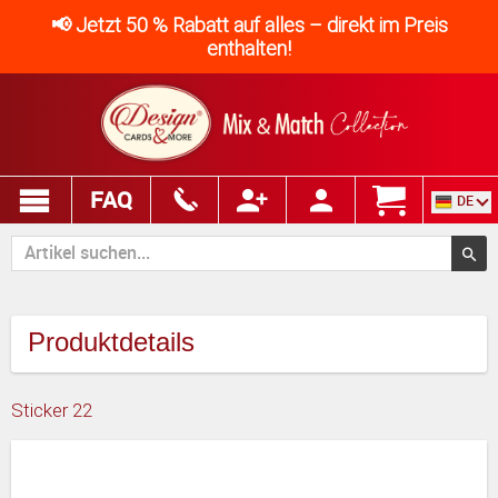
📢 Jetzt 50 % Rabatt auf alles – direkt im Preis
enthalten!
FAQ
DE
Produktdetails
Sticker 22