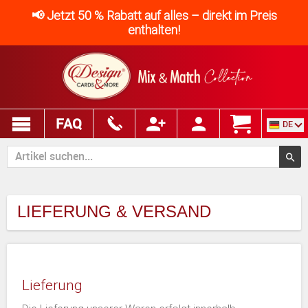
📢 Jetzt 50 % Rabatt auf alles – direkt im Preis
enthalten!
FAQ
DE
LIEFERUNG & VERSAND
Lieferung