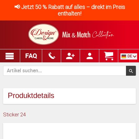
📢 Jetzt 50 % Rabatt auf alles – direkt im Preis
enthalten!
FAQ
DE
Produktdetails
Sticker 24