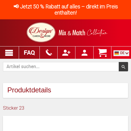
📢 Jetzt 50 % Rabatt auf alles – direkt im Preis
enthalten!
FAQ
DE
Produktdetails
Sticker 23