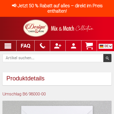
📢 Jetzt 50 % Rabatt auf alles – direkt im Preis
enthalten!
FAQ
DE
Produktdetails
Umschlag B6 98000-00