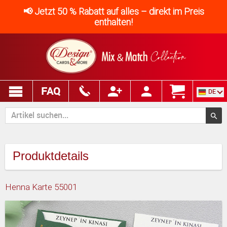
📢 Jetzt 50 % Rabatt auf alles – direkt im Preis
enthalten!
FAQ
DE
Produktdetails
Henna Karte 55001