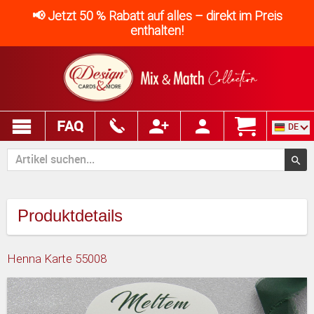
📢 Jetzt 50 % Rabatt auf alles – direkt im Preis
enthalten!
FAQ
DE
Produktdetails
Henna Karte 55008