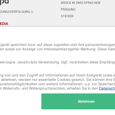
DRUCK IN ZWEI SPRACHEN
PRÄGUNG
NDUNGSVERFOLGUNG ⟩⟩
STICKER
EDIA
KARTE SELBST GESTALTEN
- SCHRITT FÜR SCHRITT
START DES EDITORS
TEXT HINZUFÜGEN / BEARBEITEN
SONDERZEICHEN HINZUFÜGEN
ORNAMENTE HINZUFÜGEN
BILD HINZUFÜGEN / BEARBEITEN
PROJEKT SPEICHERN UND LADEN
© 2020-2025 Ritali Werbung GmbH. All Rights Reserved.