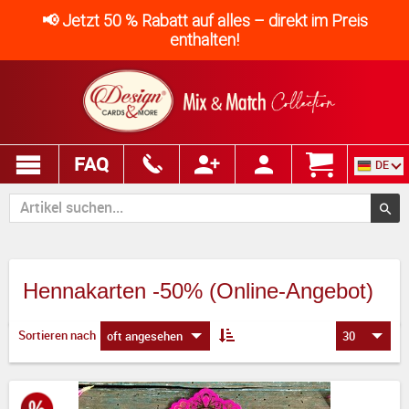
📢 Jetzt 50 % Rabatt auf alles – direkt im Preis
enthalten!
FAQ
DE
Hennakarten -50% (Online-Angebot)
Sortieren nach
oft angesehen
30