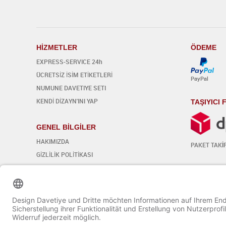
H
İ
ZMETLER
ÖDEME
EXPRESS-SERVICE 24h
ÜCRETSİZ İSİM ETİKETLERİ
PayPal
NUMUNE DAVETIYE SETI
KENDİ DİZAYN'INI YAP
TAŞIYICI
GENEL BİLGİLER
HAKIMIZDA
PAKET TAK
İ
GİZLİLİK POLİTİKASI
GENEL ŞART VE KOŞULLAR
SOSYAL 
İPTAL KOŞULLARI
Çerez ayarlarını düzenleyin