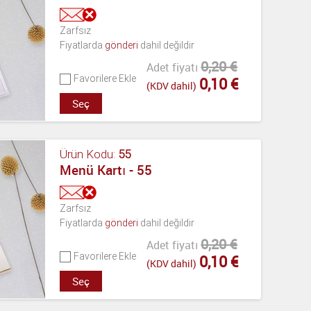
Zarfsız
Fiyatlarda
gönderi
dahil değildir
0,20 €
Adet fiyatı
Favorilere Ekle
0,10 €
(KDV dahil)
Seç
Ürün Kodu:
55
Menü Kartı - 55
Zarfsız
Fiyatlarda
gönderi
dahil değildir
0,20 €
Adet fiyatı
Favorilere Ekle
0,10 €
(KDV dahil)
Seç