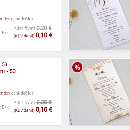
önderi
dahil değildir
0,20 €
Adet fiyatı
e Ekle
0,10 €
(KDV dahil)
:
53
tı - 53
önderi
dahil değildir
0,20 €
Adet fiyatı
e Ekle
0,10 €
(KDV dahil)