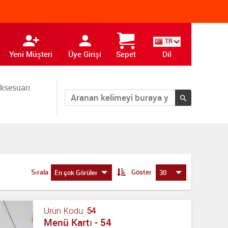
TR
Yeni Müşteri
Üye Girişi
Sepet
Dil
ksesuarı
Sırala
Göster
En çok Görülen
30
Ürün Kodu:
54
Menü Kartı - 54