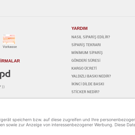
YARDIM
NASIL SİPARİŞ EDİLİR?
SİPARİŞ TEKRARI
Vorkasse
MİNİMUM SİPARİŞ
GÖNDERİ SÜRESİ
 FİRMALAR
KARGO ÜCRETİ
YALDIZLI BASKI NEDİR?
İKİNCİ DİLDE BASKI
P ⟩⟩
STİCKER NEDİR?
MEDYA
EDİTÖR NASIL YAPILIR
BAŞLANGIC
ŞİİR EKLE / DEĞİŞTİR
ÖZEL KAREKTERLERİ EKLE