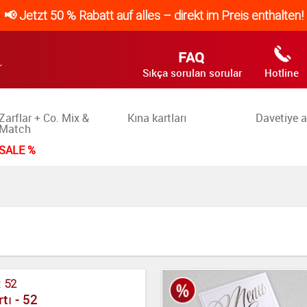
📢 Jetzt 50 % Rabatt auf alles – direkt im Preis enthalten!
FAQ
Sıkça sorulan sorular
Hotline
Zarflar + Co. Mix &
Kına kartları
Davetiye a
Match
SALE %
:
52
tı - 52