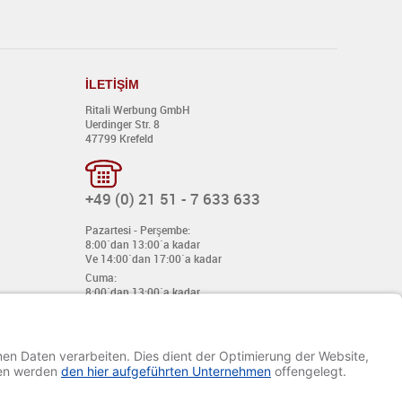
İ
LET
İŞİ
M
Ritali Werbung GmbH
Uerdinger Str. 8
47799 Krefeld
+49 (0) 21 51 - 7 633 633
Pazartesi - Perşembe:
8:00´dan 13:00´a kadar
Ve 14:00´dan 17:00´a kadar
Cuma:
8:00´dan 13:00´a kadar
Ve 14:00´dan 15:30´a kadar
E-mail:
info@davetiye.de
Fax: 0049 2151 - 7 633 655