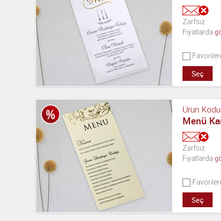
Zarfsız
Fiyatlarda
g
Favoriler
Seç
Ürün Kodu
Menü Kar
Zarfsız
Fiyatlarda
g
Favoriler
Seç