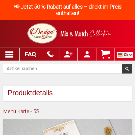
📢 Jetzt 50 % Rabatt auf alles – direkt im Preis
enthalten!
FAQ
DE
Produktdetails
Menü Karte - 55