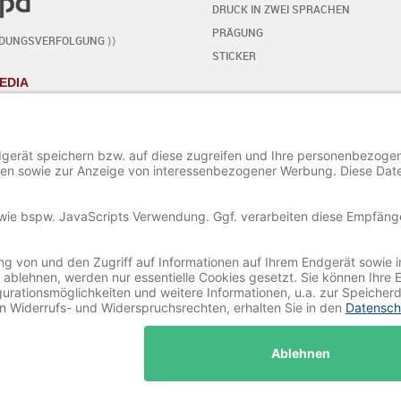
DRUCK IN ZWEI SPRACHEN
PRÄGUNG
NDUNGSVERFOLGUNG ⟩⟩
STICKER
EDIA
KARTE SELBST GESTALTEN
- SCHRITT FÜR SCHRITT
START DES EDITORS
TEXT HINZUFÜGEN / BEARBEITEN
SONDERZEICHEN HINZUFÜGEN
ORNAMENTE HINZUFÜGEN
BILD HINZUFÜGEN / BEARBEITEN
PROJEKT SPEICHERN UND LADEN
© 2020-2025 Ritali Werbung GmbH. All Rights Reserved.