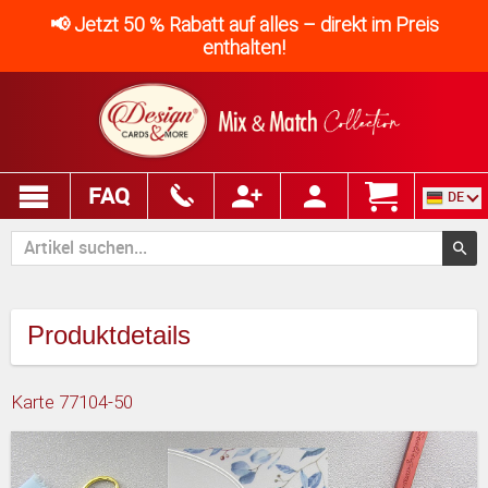
📢 Jetzt 50 % Rabatt auf alles – direkt im Preis
enthalten!
FAQ
DE
Produktdetails
Karte 77104-50