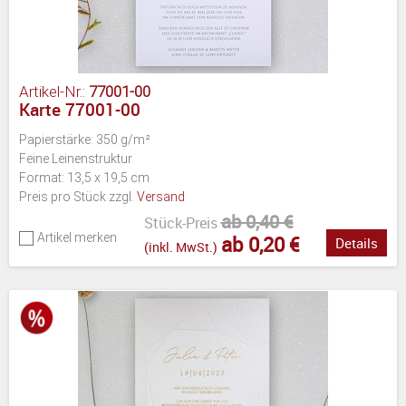
Artikel-Nr.:
77001-00
Karte 77001-00
Papierstärke: 350 g/m²
Feine Leinenstruktur
Format: 13,5 x 19,5 cm
Preis pro Stück zzgl.
Versand
ab 0,40 €
Stück-Preis
Artikel merken
ab 0,20 €
Details
(inkl. MwSt.)