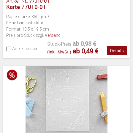
Artikel-Nr.:
77010-01
Karte 77010-01
Papierstärke: 350 g/m²
Feine Leinenstruktur
Format: 13,5 x 19,5 cm
Preis pro Stück zzgl.
Versand
ab 0,98 €
Stück-Preis
Artikel merken
ab 0,49 €
Details
(inkl. MwSt.)