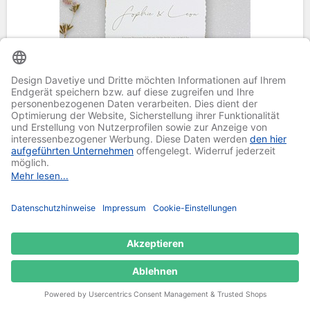
Artikel-Nr.:
77003-01
Karte 77003-01
Papierstärke: 350 g/m²
Feine Leinenstruktur
Format: 13,5 x 19,5 cm
Preis pro Stück zzgl.
Versand
ab 0,42 €
Stück-Preis
Artikel merken
ab 0,21 €
Details
(inkl. MwSt.)
1
2