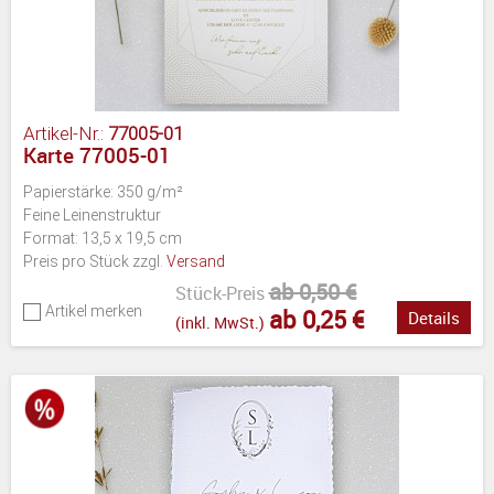
Artikel-Nr.:
77005-01
Karte 77005-01
Papierstärke: 350 g/m²
Feine Leinenstruktur
Format: 13,5 x 19,5 cm
Preis pro Stück zzgl.
Versand
ab 0,50 €
Stück-Preis
Artikel merken
ab 0,25 €
Details
(inkl. MwSt.)