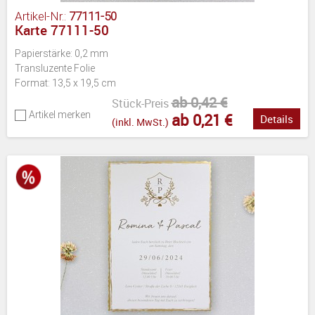
Artikel-Nr.:
77111-50
Karte 77111-50
Papierstärke: 0,2 mm
Transluzente Folie
Format: 13,5 x 19,5 cm
ab 0,42 €
Stück-Preis
Artikel merken
ab 0,21 €
Details
(inkl. MwSt.)