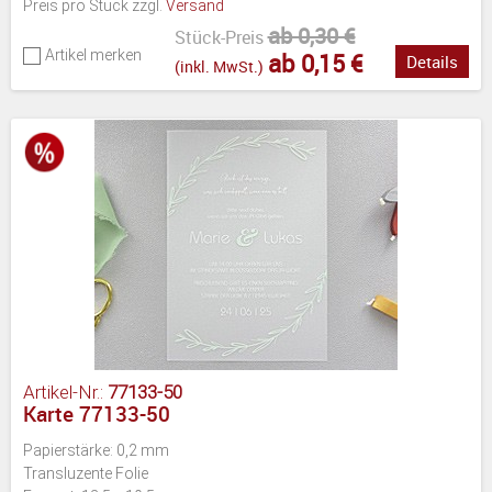
Preis pro Stück zzgl.
Versand
ab 0,30 €
Stück-Preis
Artikel merken
ab 0,15 €
Details
(inkl. MwSt.)
Artikel-Nr.:
77133-50
Karte 77133-50
Papierstärke: 0,2 mm
Transluzente Folie