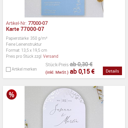
Artikel-Nr.:
77000-07
Karte 77000-07
Papierstärke: 350 g/m²
Feine Leinenstruktur
Format: 13,5 x 19,5 cm
Preis pro Stück zzgl.
Versand
ab 0,30 €
Stück-Preis
Artikel merken
ab 0,15 €
Details
(inkl. MwSt.)