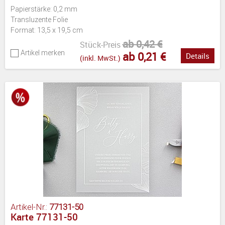
Papierstärke: 0,2 mm
Transluzente Folie
Format: 13,5 x 19,5 cm
ab 0,42 €
Stück-Preis
Artikel merken
ab 0,21 €
Details
(inkl. MwSt.)
Artikel-Nr.:
77131-50
Karte 77131-50