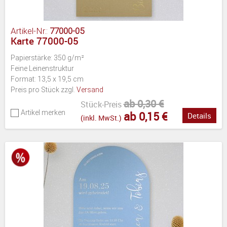
Artikel-Nr.:
77000-05
Karte 77000-05
Papierstärke: 350 g/m²
Feine Leinenstruktur
Format: 13,5 x 19,5 cm
Preis pro Stück zzgl.
Versand
ab 0,30 €
Stück-Preis
Artikel merken
ab 0,15 €
Details
(inkl. MwSt.)