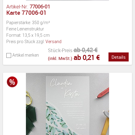
Artikel-Nr.:
77006-01
Karte 77006-01
Papierstärke: 350 g/m²
Feine Leinenstruktur
Format: 13,5 x 19,5 cm
Preis pro Stück zzgl.
Versand
ab 0,42 €
Stück-Preis
Artikel merken
ab 0,21 €
Details
(inkl. MwSt.)