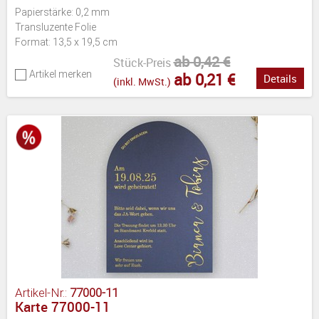
Papierstärke: 0,2 mm
Transluzente Folie
Format: 13,5 x 19,5 cm
ab 0,42 €
Stück-Preis
Artikel merken
ab 0,21 €
Details
(inkl. MwSt.)
Artikel-Nr.:
77000-11
Karte 77000-11