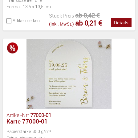
Transluzente Folie
Format: 13,5 x 19,5 cm
ab 0,42 €
Stück-Preis
Artikel merken
ab 0,21 €
Details
(inkl. MwSt.)
Artikel-Nr.:
77000-01
Karte 77000-01
Papierstärke: 350 g/m²
Feine Leinenstruktur