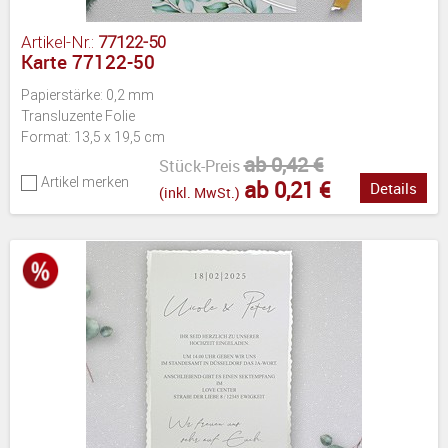
Artikel-Nr.:
77122-50
Karte 77122-50
Papierstärke: 0,2 mm
Transluzente Folie
Format: 13,5 x 19,5 cm
ab 0,42 €
Stück-Preis
Artikel merken
ab 0,21 €
Details
(inkl. MwSt.)