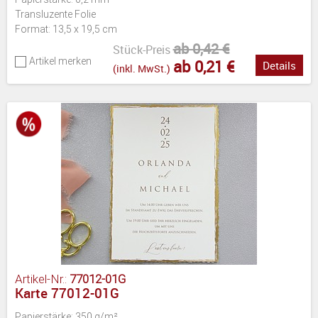
Transluzente Folie
Format: 13,5 x 19,5 cm
ab 0,42 €
Stück-Preis
Artikel merken
ab 0,21 €
Details
(inkl. MwSt.)
Artikel-Nr.:
77012-01G
Karte 77012-01G
Papierstärke: 350 g/m²