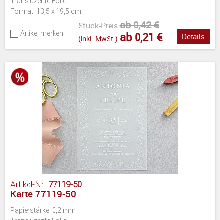
Transluzente Folie
Format: 13,5 x 19,5 cm
ab 0,42 €
Stück-Preis
Artikel merken
ab 0,21 €
Details
(inkl. MwSt.)
Artikel-Nr.:
77119-50
Karte 77119-50
Papierstärke: 0,2 mm