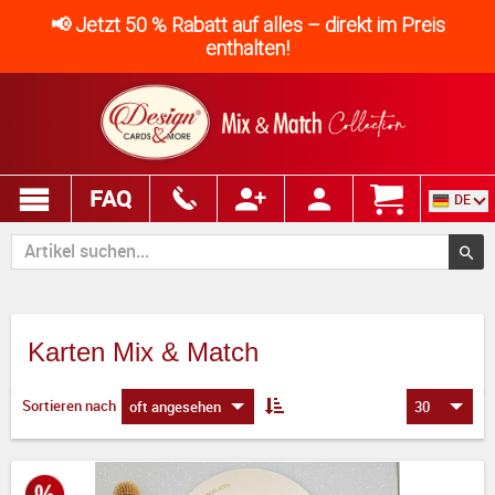
📢 Jetzt 50 % Rabatt auf alles – direkt im Preis
enthalten!
FAQ
DE
Karten Mix & Match
Sortieren nach
oft angesehen
30