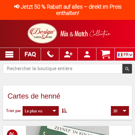
📢 Jetzt 50 % Rabatt auf alles – direkt im Preis
enthalten!
FAQ
FR
Cartes de henné
Trier par
Le plus vu
30