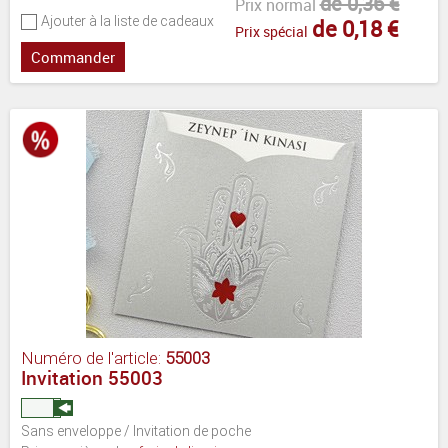
de 0,36 €
Prix normal
Ajouter à la liste de cadeaux
de 0,18 €
Prix spécial
Commander
Numéro de l'article:
55003
Invitation 55003
Sans enveloppe / Invitation de poche