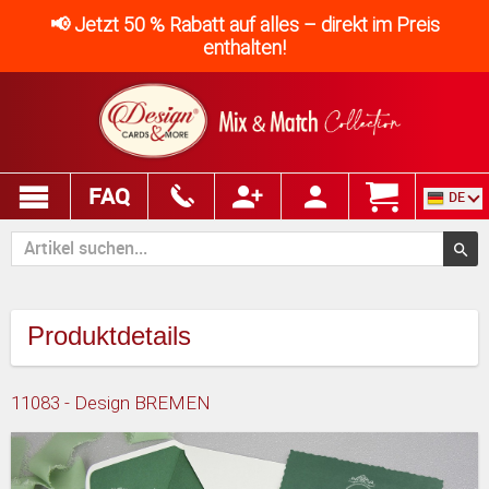
📢 Jetzt 50 % Rabatt auf alles – direkt im Preis
enthalten!
FAQ
DE
Produktdetails
11083 - Design BREMEN