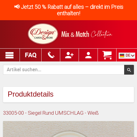
📢 Jetzt 50 % Rabatt auf alles – direkt im Preis
enthalten!
FAQ
DE
Produktdetails
33005-00 - Siegel Rund UMSCHLAG - Weiß