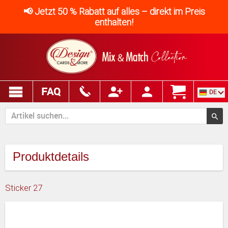
📢 Jetzt 50 % Rabatt auf alles – direkt im Preis
enthalten!
FAQ
DE
Produktdetails
Sticker 27