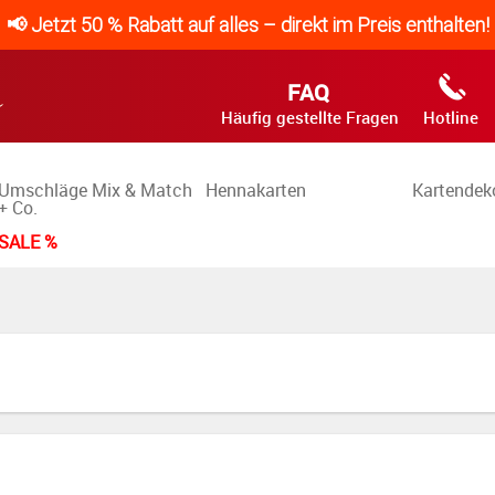
📢 Jetzt 50 % Rabatt auf alles – direkt im Preis enthalten!
FAQ
Häufig gestellte Fragen
Hotline
Umschläge Mix & Match
Hennakarten
Kartendek
+ Co.
SALE %