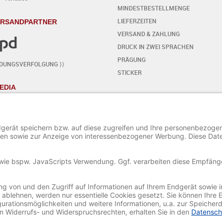
MINDESTBESTELLMENGE
LIEFERZEITEN
ERSANDPARTNER
VERSAND & ZAHLUNG
DRUCK IN ZWEI SPRACHEN
PRÄGUNG
NDUNGSVERFOLGUNG ⟩⟩
STICKER
EDIA
KARTE SELBST GESTALTEN
- SCHRITT FÜR SCHRITT
START DES EDITORS
TEXT HINZUFÜGEN / BEARBEITEN
SONDERZEICHEN HINZUFÜGEN
ORNAMENTE HINZUFÜGEN
BILD HINZUFÜGEN / BEARBEITEN
PROJEKT SPEICHERN UND LADEN