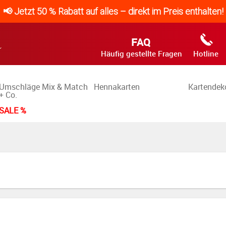
📢 Jetzt 50 % Rabatt auf alles – direkt im Preis enthalten!
FAQ
Häufig gestellte Fragen
Hotline
Umschläge Mix & Match
Hennakarten
Kartendek
+ Co.
SALE %