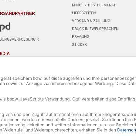
MINDESTBESTELLMENGE
LIEFERZEITEN
ERSANDPARTNER
VERSAND & ZAHLUNG
DRUCK IN ZWEI SPRACHEN
PRÄGUNG
NDUNGSVERFOLGUNG ⟩⟩
STICKER
EDIA
KARTE SELBST GESTALTEN
- SCHRITT FÜR SCHRITT
START DES EDITORS
TEXT HINZUFÜGEN / BEARBEITEN
SONDERZEICHEN HINZUFÜGEN
ORNAMENTE HINZUFÜGEN
BILD HINZUFÜGEN / BEARBEITEN
PROJEKT SPEICHERN UND LADEN