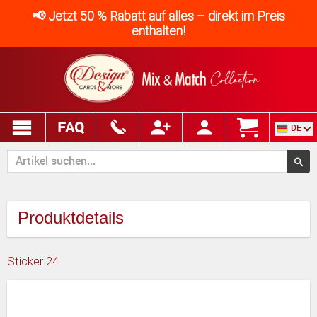
📢 Jetzt 50 % Rabatt auf alles – direkt im Preis
enthalten!
FAQ
DE
Produktdetails
Sticker 24