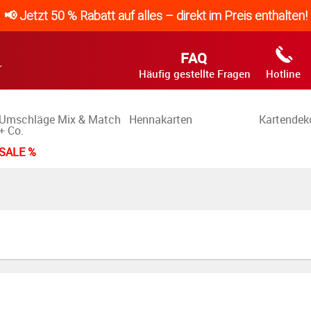
📢 Jetzt 50 % Rabatt auf alles – direkt im Preis enthalten!
FAQ
Häufig gestellte Fragen
Hotline
Umschläge Mix & Match
Hennakarten
Kartendek
+ Co.
SALE %