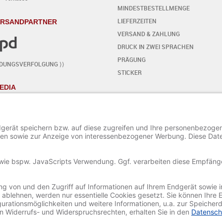
MINDESTBESTELLMENGE
LIEFERZEITEN
ERSANDPARTNER
VERSAND & ZAHLUNG
DRUCK IN ZWEI SPRACHEN
PRÄGUNG
NDUNGSVERFOLGUNG ⟩⟩
STICKER
EDIA
KARTE SELBST GESTALTEN
- SCHRITT FÜR SCHRITT
START DES EDITORS
TEXT HINZUFÜGEN / BEARBEITEN
SONDERZEICHEN HINZUFÜGEN
ORNAMENTE HINZUFÜGEN
BILD HINZUFÜGEN / BEARBEITEN
PROJEKT SPEICHERN UND LADEN