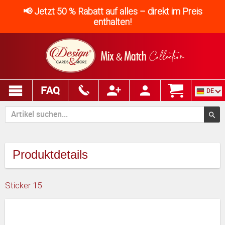
📢 Jetzt 50 % Rabatt auf alles – direkt im Preis
enthalten!
FAQ
DE
Produktdetails
Sticker 15