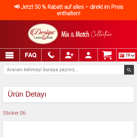
📢 Jetzt 50 % Rabatt auf alles – direkt im Preis
enthalten!
FAQ
TR
Ürün Detayı
Sticker 06