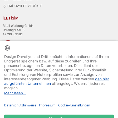
İŞLEMİ KAYIT ET VE YÜKLE
İ
LET
İŞİ
M
Ritali Werbung GmbH
Uerdinger Str. 8
47799 Krefeld
+49 (0) 21 51 - 7 633 633
Pazartesi - Perşembe:
8:00´dan 13:00´a kadar
Ve 14:00´dan 17:00´a kadar
Cuma:
8:00´dan 13:00´a kadar
Ve 14:00´dan 15:30´a kadar
E-mail:
info@davetiye.de
Fax: 0049 2151 - 7 633 655