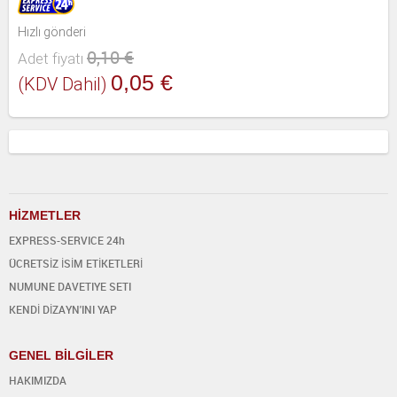
Hızlı gönderi
0,10 €
Adet fiyatı
0,05 €
(KDV Dahil)
H
İ
ZMETLER
EXPRESS-SERVICE 24h
ÜCRETSİZ İSİM ETİKETLERİ
NUMUNE DAVETIYE SETI
KENDİ DİZAYN'INI YAP
GENEL BİLGİLER
HAKIMIZDA