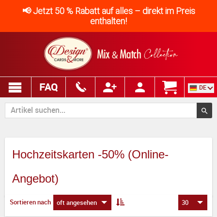
📢 Jetzt 50 % Rabatt auf alles – direkt im Preis
enthalten!
FAQ
DE
Hochzeitskarten -50% (Online-
Angebot)
Sortieren nach
oft angesehen
30