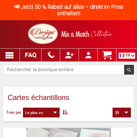
📢 Jetzt 50 % Rabatt auf alles – direkt im Preis
enthalten!
FAQ
FR
Cartes échantillons
Trier par
Le plus vu
30