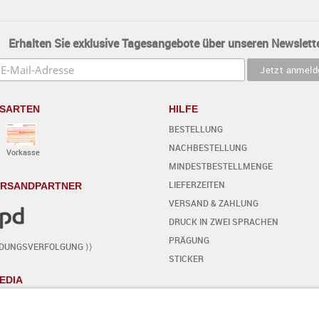
Erhalten Sie exklusive Tagesangebote über unseren Newslette
SARTEN
HILFE
BESTELLUNG
NACHBESTELLUNG
Vorkasse
MINDESTBESTELLMENGE
LIEFERZEITEN
ERSANDPARTNER
VERSAND & ZAHLUNG
DRUCK IN ZWEI SPRACHEN
PRÄGUNG
NDUNGSVERFOLGUNG ⟩⟩
STICKER
EDIA
KARTE SELBST GESTALTEN
- SCHRITT FÜR SCHRITT