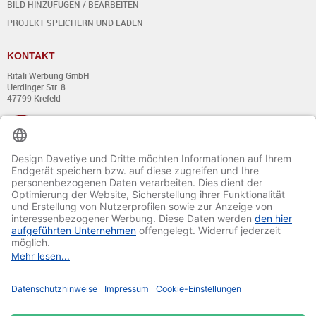
BILD HINZUFÜGEN / BEARBEITEN
PROJEKT SPEICHERN UND LADEN
KONTAKT
Ritali Werbung GmbH
Uerdinger Str. 8
47799 Krefeld
+49 (0) 21 51 - 7 633 633
Montag bis Donnerstag:
von 8:00 - 13:00
und von 14:00 - 17:00 Uhr
Freitag:
von 8:00 - 13:00
und von 14:00 - 15:30 Uhr
E-Mail:
info@davetiye.de
Fax: 0049 2151 - 7 633 655