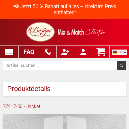
📢 Jetzt 50 % Rabatt auf alles – direkt im Preis
enthalten!
FAQ
DE
Produktdetails
77217-50 - Jacket