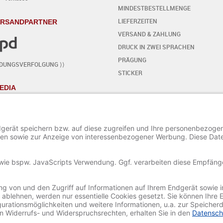
MINDESTBESTELLMENGE
LIEFERZEITEN
ERSANDPARTNER
VERSAND & ZAHLUNG
DRUCK IN ZWEI SPRACHEN
PRÄGUNG
NDUNGSVERFOLGUNG ⟩⟩
STICKER
EDIA
KARTE SELBST GESTALTEN
- SCHRITT FÜR SCHRITT
START DES EDITORS
TEXT HINZUFÜGEN / BEARBEITEN
SONDERZEICHEN HINZUFÜGEN
ORNAMENTE HINZUFÜGEN
BILD HINZUFÜGEN / BEARBEITEN
PROJEKT SPEICHERN UND LADEN