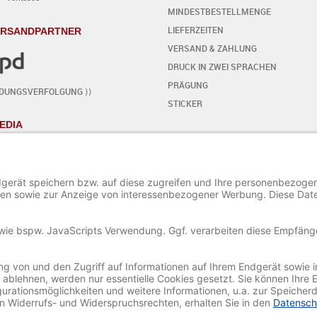
MINDESTBESTELLMENGE
LIEFERZEITEN
ERSANDPARTNER
VERSAND & ZAHLUNG
DRUCK IN ZWEI SPRACHEN
PRÄGUNG
NDUNGSVERFOLGUNG ⟩⟩
STICKER
EDIA
KARTE SELBST GESTALTEN
- SCHRITT FÜR SCHRITT
START DES EDITORS
TEXT HINZUFÜGEN / BEARBEITEN
SONDERZEICHEN HINZUFÜGEN
ORNAMENTE HINZUFÜGEN
BILD HINZUFÜGEN / BEARBEITEN
PROJEKT SPEICHERN UND LADEN