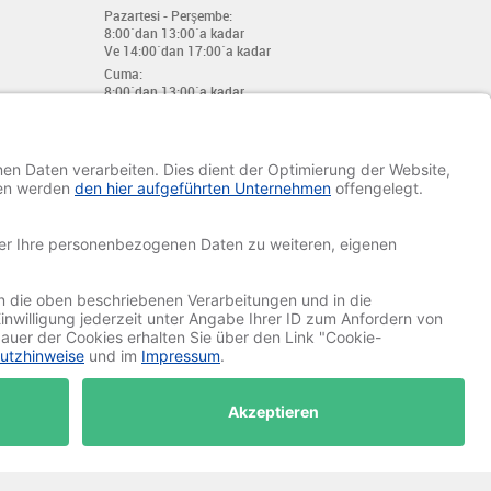
Pazartesi - Perşembe:
8:00´dan 13:00´a kadar
Ve 14:00´dan 17:00´a kadar
Cuma:
8:00´dan 13:00´a kadar
Ve 14:00´dan 15:30´a kadar
E-mail:
info@davetiye.de
Fax: 0049 2151 - 7 633 655