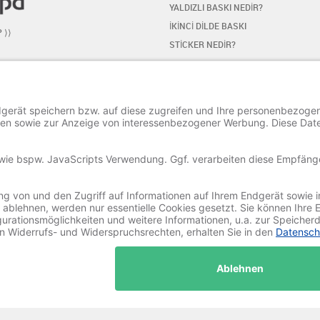
YALDIZLI BASKI NEDİR?
İKİNCİ DİLDE BASKI
P ⟩⟩
STİCKER NEDİR?
MEDYA
EDİTÖR NASIL YAPILIR
BAŞLANGIC
ŞİİR EKLE / DEĞİŞTİR
ÖZEL KAREKTERLERİ EKLE
SÜSLEME (ORNAMENT) EKLE
RESİM EKLE / DEĞİŞTİR
İŞLEMİ KAYIT ET VE YÜKLE
© 2020-2025 Ritali Werbung GmbH. All Rights Reserved.