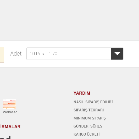
Adet
10 Pcs. - 1.70
YARDIM
NASIL SİPARİŞ EDİLİR?
SİPARİŞ TEKRARI
Vorkasse
MİNİMUM SİPARİŞ
GÖNDERİ SÜRESİ
 FİRMALAR
KARGO ÜCRETİ