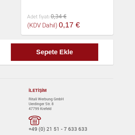
0,34 €
Adet fiyatı
0,17 €
(KDV Dahil)
Sepete Ekle
İ
LET
İŞİ
M
Ritali Werbung GmbH
Uerdinger Str. 8
47799 Krefeld
+49 (0) 21 51 - 7 633 633