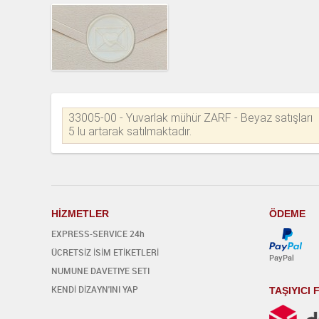
33005-00 - Yuvarlak mühür ZARF - Beyaz satışları
5 lu artarak satılmaktadır.
H
İ
ZMETLER
ÖDEME
EXPRESS-SERVICE 24h
ÜCRETSİZ İSİM ETİKETLERİ
PayPal
NUMUNE DAVETIYE SETI
KENDİ DİZAYN'INI YAP
TAŞIYICI