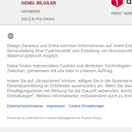
GENEL BİLGİLER
HAKIMIZDA
PAKET TAK
İ
GİZLİLİK POLİTİKASI
GENEL ŞART VE KOŞULLAR
SOSYAL 
İPTAL KOŞULLARI
Çerez ayarlarını düzenleyin