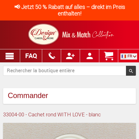
📢 Jetzt 50 % Rabatt auf alles – direkt im Preis
enthalten!
FAQ
FR
Commander
33004-00 - Cachet rond WITH LOVE - blanc