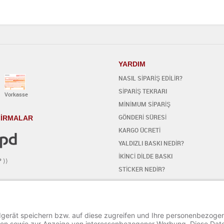
YARDIM
NASIL SİPARİŞ EDİLİR?
SİPARİŞ TEKRARI
Vorkasse
MİNİMUM SİPARİŞ
GÖNDERİ SÜRESİ
 FİRMALAR
KARGO ÜCRETİ
YALDIZLI BASKI NEDİR?
İKİNCİ DİLDE BASKI
P ⟩⟩
STİCKER NEDİR?
MEDYA
EDİTÖR NASIL YAPILIR
BAŞLANGIC
ŞİİR EKLE / DEĞİŞTİR