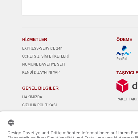
H
İ
ZMETLER
ÖDEME
EXPRESS-SERVICE 24h
ÜCRETSİZ İSİM ETİKETLERİ
PayPal
NUMUNE DAVETIYE SETI
KENDİ DİZAYN'INI YAP
TAŞIYICI
GENEL BİLGİLER
HAKIMIZDA
PAKET TAK
İ
GİZLİLİK POLİTİKASI
GENEL ŞART VE KOŞULLAR
SOSYAL 
İPTAL KOŞULLARI
Çerez ayarlarını düzenleyin