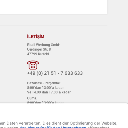
İ
LET
İŞİ
M
Ritali Werbung GmbH
Uerdinger Str. 8
47799 Krefeld
+49 (0) 21 51 - 7 633 633
Pazartesi - Perşembe:
8:00´dan 13:00´a kadar
Ve 14:00´dan 17:00´a kadar
Cuma:
8:00´dan 13:00´a kadar
Ve 14:00´dan 15:30´a kadar
E-mail:
info@davetiye.de
Fax: 0049 2151 - 7 633 655