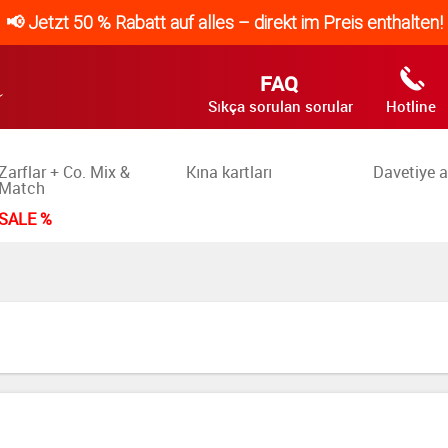
📢 Jetzt 50 % Rabatt auf alles – direkt im Preis enthalten!
FAQ
Sıkça sorulan sorular
Hotline
Zarflar + Co. Mix &
Kına kartları
Davetiye a
Match
SALE %