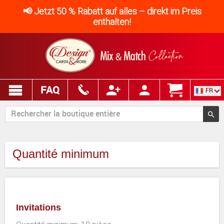
📢 Jetzt 50 % Rabatt auf alles – direkt im Preis
enthalten!
FAQ
FR
Quantité minimum
Invitations