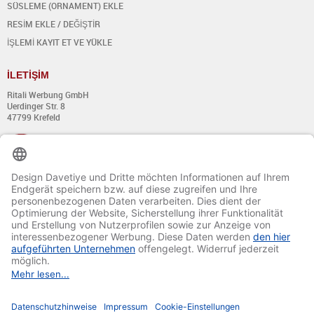
SÜSLEME (ORNAMENT) EKLE
RESİM EKLE / DEĞİŞTİR
İŞLEMİ KAYIT ET VE YÜKLE
İ
LET
İŞİ
M
Ritali Werbung GmbH
Uerdinger Str. 8
47799 Krefeld
+49 (0) 21 51 - 7 633 633
Pazartesi - Perşembe:
8:00´dan 13:00´a kadar
Ve 14:00´dan 17:00´a kadar
Cuma:
8:00´dan 13:00´a kadar
Ve 14:00´dan 15:30´a kadar
E-mail:
info@davetiye.de
Fax: 0049 2151 - 7 633 655