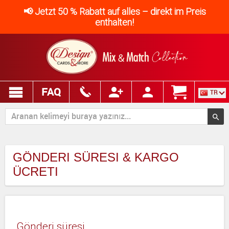
📢 Jetzt 50 % Rabatt auf alles – direkt im Preis
enthalten!
FAQ
TR
GÖNDERI SÜRESI & KARGO
ÜCRETI
Gönderi süresi