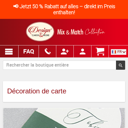
📢 Jetzt 50 % Rabatt auf alles – direkt im Preis
enthalten!
FAQ
FR
Décoration de carte