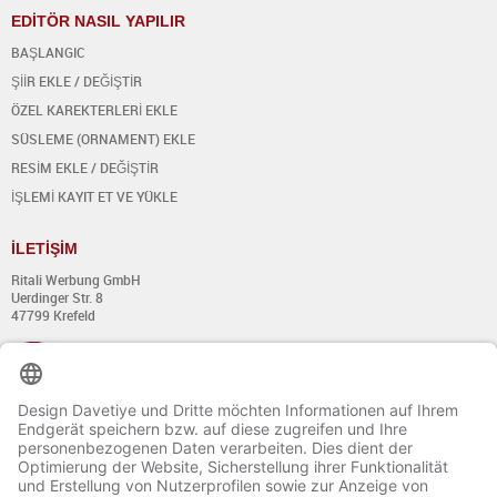
EDİTÖR NASIL YAPILIR
BAŞLANGIC
ŞİİR EKLE / DEĞİŞTİR
ÖZEL KAREKTERLERİ EKLE
SÜSLEME (ORNAMENT) EKLE
RESİM EKLE / DEĞİŞTİR
İŞLEMİ KAYIT ET VE YÜKLE
İ
LET
İŞİ
M
Ritali Werbung GmbH
Uerdinger Str. 8
47799 Krefeld
+49 (0) 21 51 - 7 633 633
Pazartesi - Perşembe:
8:00´dan 13:00´a kadar
Ve 14:00´dan 17:00´a kadar
Cuma: