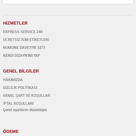
H
İ
ZMETLER
EXPRESS-SERVICE 24h
ÜCRETSİZ İSİM ETİKETLERİ
NUMUNE DAVETIYE SETI
KENDİ DİZAYN'INI YAP
GENEL BİLGİLER
HAKIMIZDA
GİZLİLİK POLİTİKASI
GENEL ŞART VE KOŞULLAR
İPTAL KOŞULLARI
Çerez ayarlarını düzenleyin
ÖDEME