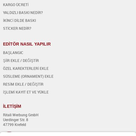
KARGO ÜCRETİ
YALDIZLI BASKI NEDİR?
İKİNCİ DİLDE BASKI
STİCKER NEDİR?
EDİTÖR NASIL YAPILIR
BAŞLANGIC
ŞİİR EKLE / DEĞİŞTİR
ÖZEL KAREKTERLERİ EKLE
SÜSLEME (ORNAMENT) EKLE
RESİM EKLE / DEĞİŞTİR
İŞLEMİ KAYIT ET VE YÜKLE
İ
LET
İŞİ
M
Ritali Werbung GmbH
Uerdinger Str. 8
47799 Krefeld