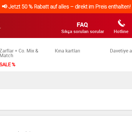
📢 Jetzt 50 % Rabatt auf alles – direkt im Preis enthalten!
FAQ
Sıkça sorulan sorular
Hotline
Zarflar + Co. Mix &
Kına kartları
Davetiye a
Match
SALE %