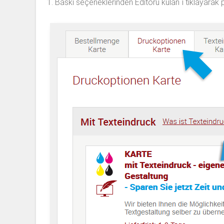
1. Baskı seçeneklerinden Editörü kulan´ı tıklayarak 