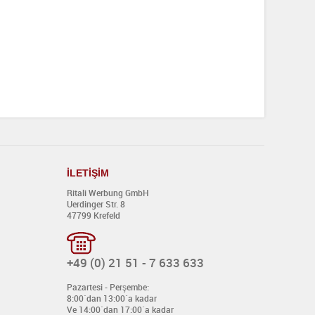
İ
LET
İŞİ
M
Ritali Werbung GmbH
Uerdinger Str. 8
47799 Krefeld
+49 (0) 21 51 - 7 633 633
Pazartesi - Perşembe:
8:00´dan 13:00´a kadar
Ve 14:00´dan 17:00´a kadar