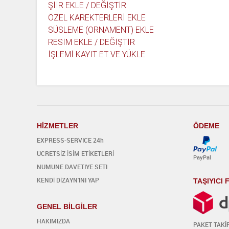
ŞİİR EKLE / DEĞİŞTİR
ÖZEL KAREKTERLERİ EKLE
SÜSLEME (ORNAMENT) EKLE
RESİM EKLE / DEĞİŞTİR
İŞLEMİ KAYIT ET VE YÜKLE
H
İ
ZMETLER
ÖDEME
EXPRESS-SERVICE 24h
ÜCRETSİZ İSİM ETİKETLERİ
PayPal
NUMUNE DAVETIYE SETI
KENDİ DİZAYN'INI YAP
TAŞIYICI
GENEL BİLGİLER
HAKIMIZDA
PAKET TAK
İ