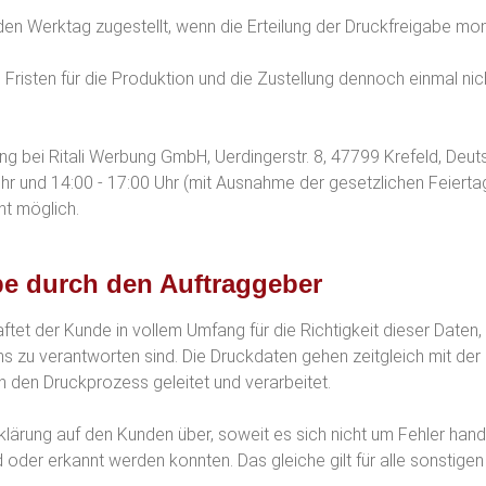
n Werktag zugestellt, wenn die Erteilung der Druckfreigabe monta
 Fristen für die Produktion und die Zustellung dennoch einmal nich
ung bei Ritali Werbung GmbH, Uerdingerstr. 8, 47799 Krefeld, D
Uhr und 14:00 - 17:00 Uhr (mit Ausnahme der gesetzlichen Feierta
ht möglich.
be durch den Auftraggeber
aftet der Kunde in vollem Umfang für die Richtigkeit dieser Dat
ns zu verantworten sind. Die Druckdaten gehen zeitgleich mit der B
in den Druckprozess geleitet und verarbeitet.
klärung auf den Kunden über, soweit es sich nicht um Fehler handel
oder erkannt werden konnten. Das gleiche gilt für alle sonstige