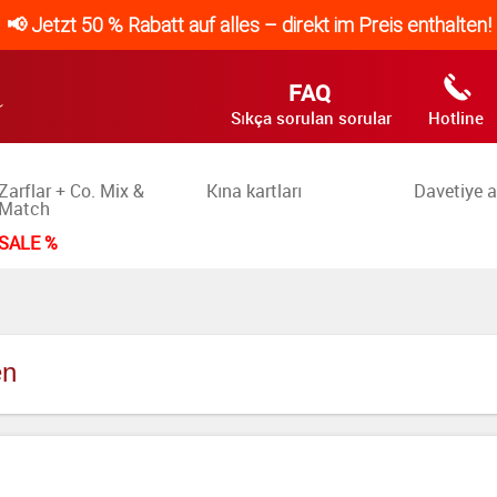
📢 Jetzt 50 % Rabatt auf alles – direkt im Preis enthalten!
FAQ
Sıkça sorulan sorular
Hotline
Zarflar + Co. Mix &
Kına kartları
Davetiye a
Match
SALE %
en