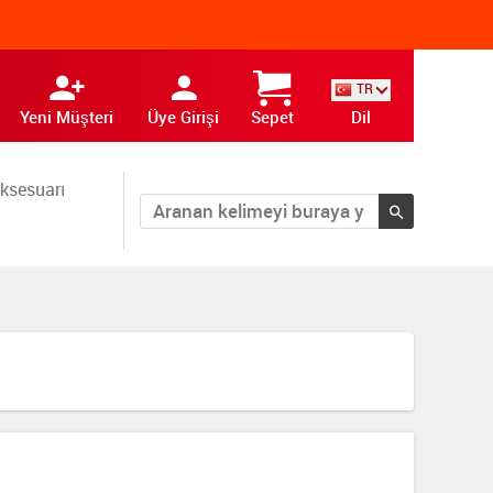
TR
Yeni Müşteri
Üye Girişi
Sepet
Dil
ksesuarı