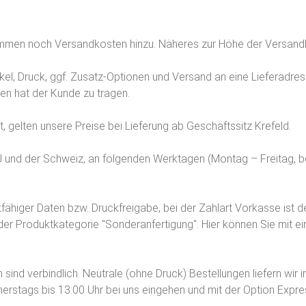
men noch Versandkosten hinzu. Näheres zur Höhe der Versandk
ikel, Druck, ggf. Zusatz-Optionen und Versand an eine Lieferadr
ben hat der Kunde zu tragen.
, gelten unsere Preise bei Lieferung ab Geschäftssitz Krefeld.
 EU und der Schweiz, an folgenden Werktagen (Montag – Freitag, 
ckfähiger Daten bzw. Druckfreigabe, bei der Zahlart Vorkasse ist
r Produktkategorie "Sonderanfertigung". Hier können Sie mit ein
h sind verbindlich. Neutrale (ohne Druck) Bestellungen liefern w
nnerstags bis 13:00 Uhr bei uns eingehen und mit der Option Expr