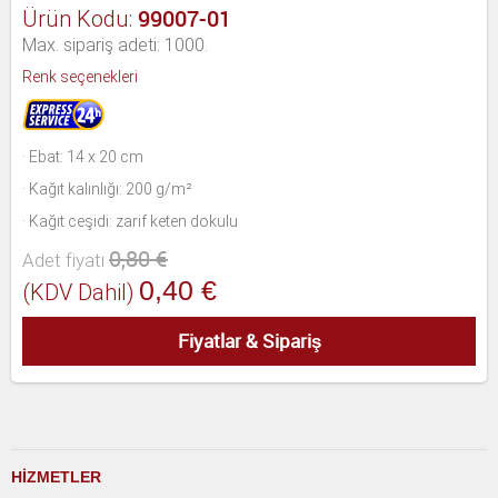
99007-01
Ürün Kodu:
Max. sipariş adeti: 1000.
Renk seçenekleri
· Ebat: 14 x 20 cm
· Kağıt kalınlığı: 200 g/m²
· Kağıt ceşidi: zarif keten dokulu
0,80 €
Adet fiyatı
0,40 €
(KDV Dahil)
Fiyatlar & Sipariş
H
İ
ZMETLER