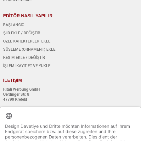
EDİTÖR NASIL YAPILIR
BAŞLANGIC
ŞİİR EKLE / DEĞİŞTİR
ÖZEL KAREKTERLERİ EKLE
SÜSLEME (ORNAMENT) EKLE
RESİM EKLE / DEĞİŞTİR
İŞLEMİ KAYIT ET VE YÜKLE
İ
LET
İŞİ
M
Ritali Werbung GmbH
Uerdinger Str. 8
47799 Krefeld
+49 (0) 21 51 - 7 633 633
Pazartesi - Perşembe:
8:00´dan 13:00´a kadar