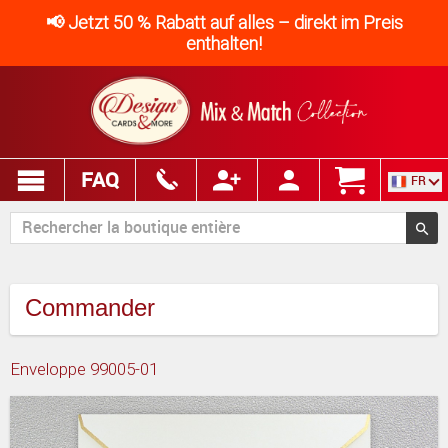
📢 Jetzt 50 % Rabatt auf alles – direkt im Preis
enthalten!
FAQ
FR
Commander
Enveloppe 99005-01