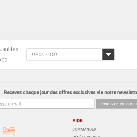
uantités
10 Pcs. - 0.50
ixes
Recevez chaque jour des offres exclusives via notre newslette
T
AIDE
COMMANDER
RÉPÈTE L'ORDRE