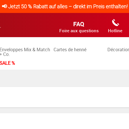
📢 Jetzt 50 % Rabatt auf alles – direkt im Preis enthalten!
FAQ
Foire aux questions
Hotline
Enveloppes Mix & Match
Cartes de henné
Décoration
+ Co.
SALE %