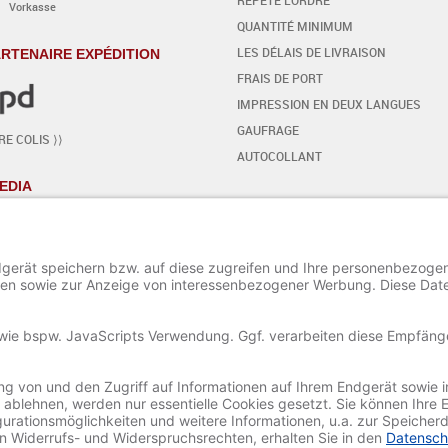
Vorkasse
QUANTITÉ MINIMUM
LES DÉLAIS DE LIVRAISON
RTENAIRE EXPÉDITION
FRAIS DE PORT
IMPRESSION EN DEUX LANGUES
GAUFRAGE
E COLIS ⟩⟩
AUTOCOLLANT
EDIA
VOTRE PROPRE DESIGN
- PAS À PAS
COMMENCER L'ÉDITEUR
INSÉRER / MODIFIER LE TEXTE
AJOUTER DES SIGNES SPÉCIAUX
AJOUTER DES ORNEMENTS
AJOUTER / MODIFIER UNE IMAGE
PROJET SAUVER ET CHARGER