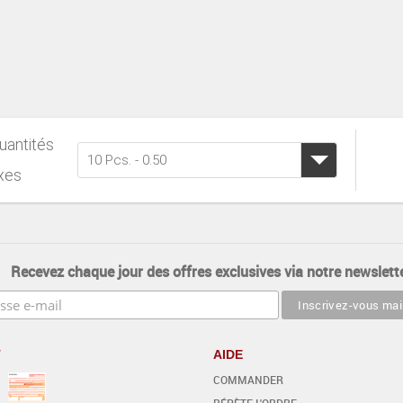
uantités
10 Pcs. - 0.50
ixes
Recevez chaque jour des offres exclusives via notre newslette
T
AIDE
COMMANDER
RÉPÈTE L'ORDRE