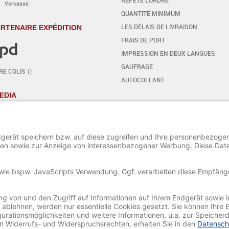
Vorkasse
QUANTITÉ MINIMUM
LES DÉLAIS DE LIVRAISON
RTENAIRE EXPÉDITION
FRAIS DE PORT
IMPRESSION EN DEUX LANGUES
GAUFRAGE
E COLIS ⟩⟩
AUTOCOLLANT
EDIA
VOTRE PROPRE DESIGN
- PAS À PAS
COMMENCER L'ÉDITEUR
INSÉRER / MODIFIER LE TEXTE
AJOUTER DES SIGNES SPÉCIAUX
AJOUTER DES ORNEMENTS
AJOUTER / MODIFIER UNE IMAGE
PROJET SAUVER ET CHARGER