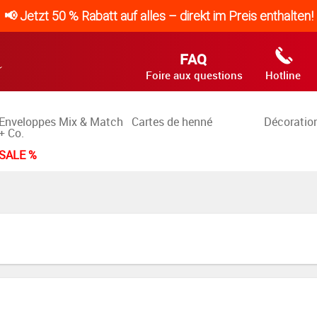
📢 Jetzt 50 % Rabatt auf alles – direkt im Preis enthalten!
FAQ
Foire aux questions
Hotline
Enveloppes Mix & Match
Cartes de henné
Décoration
+ Co.
SALE %