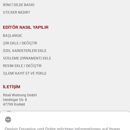
İKİNCİ DİLDE BASKI
STİCKER NEDİR?
EDİTÖR NASIL YAPILIR
BAŞLANGIC
ŞİİR EKLE / DEĞİŞTİR
ÖZEL KAREKTERLERİ EKLE
SÜSLEME (ORNAMENT) EKLE
RESİM EKLE / DEĞİŞTİR
İŞLEMİ KAYIT ET VE YÜKLE
İ
LET
İŞİ
M
Ritali Werbung GmbH
Uerdinger Str. 8
47799 Krefeld
+49 (0) 21 51 - 7 633 633