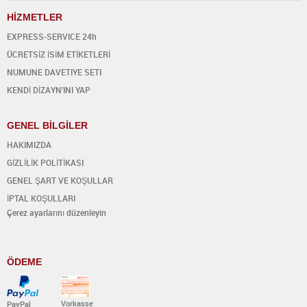
H
İ
ZMETLER
EXPRESS-SERVICE 24h
ÜCRETSİZ İSİM ETİKETLERİ
NUMUNE DAVETIYE SETI
KENDİ DİZAYN'INI YAP
GENEL BİLGİLER
HAKIMIZDA
GİZLİLİK POLİTİKASI
GENEL ŞART VE KOŞULLAR
İPTAL KOŞULLARI
Çerez ayarlarını düzenleyin
ÖDEME
Vorkasse
PayPal