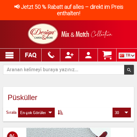
📢 Jetzt 50 % Rabatt auf alles – direkt im Preis
enthalten!
FAQ
TR
Püsküller
Sırala
En çok Görülen
30