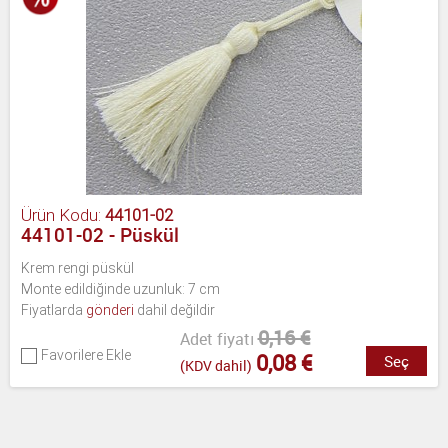
Ürün Kodu:
44101-02
44101-02 - Püskül
Krem rengi püskül
Monte edildiğinde uzunluk: 7 cm
Fiyatlarda
gönderi
dahil değildir
0,16 €
Adet fiyatı
Favorilere Ekle
0,08 €
Seç
(KDV dahil)