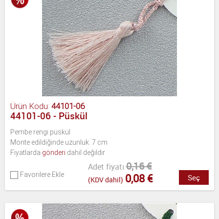
Ürün Kodu:
44101-06
44101-06 - Püskül
Pembe rengi püskül
Monte edildiğinde uzunluk: 7 cm
Fiyatlarda
gönderi
dahil değildir
0,16 €
Adet fiyatı
Favorilere Ekle
0,08 €
Seç
(KDV dahil)