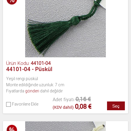
Ürün Kodu:
44101-04
44101-04 - Püskül
Yeşil rengi püskül
Monte edildiğinde uzunluk: 7 cm
Fiyatlarda
gönderi
dahil değildir
0,16 €
Adet fiyatı
Favorilere Ekle
0,08 €
Seç
(KDV dahil)