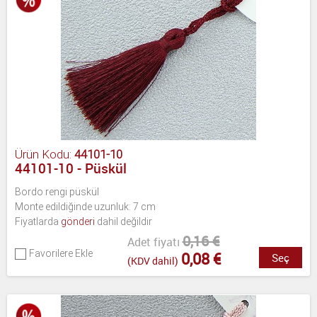
Ürün Kodu:
44101-10
44101-10 - Püskül
Bordo rengi püskül
Monte edildiğinde uzunluk: 7 cm
Fiyatlarda
gönderi
dahil değildir
0,16 €
Adet fiyatı
Favorilere Ekle
0,08 €
Seç
(KDV dahil)