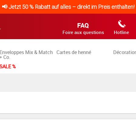
📢 Jetzt 50 % Rabatt auf alles – direkt im Preis enthalten!
FAQ
Foire aux questions
Hotline
Enveloppes Mix & Match
Cartes de henné
Décoration
+ Co.
SALE %