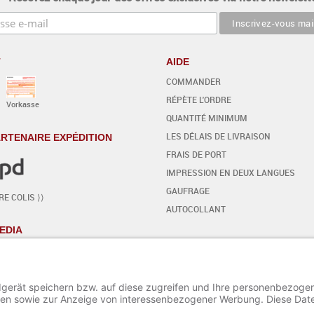
T
AIDE
COMMANDER
RÉPÈTE L'ORDRE
Vorkasse
QUANTITÉ MINIMUM
LES DÉLAIS DE LIVRAISON
RTENAIRE EXPÉDITION
FRAIS DE PORT
IMPRESSION EN DEUX LANGUES
GAUFRAGE
E COLIS ⟩⟩
AUTOCOLLANT
EDIA
VOTRE PROPRE DESIGN
- PAS À PAS
COMMENCER L'ÉDITEUR
INSÉRER / MODIFIER LE TEXTE