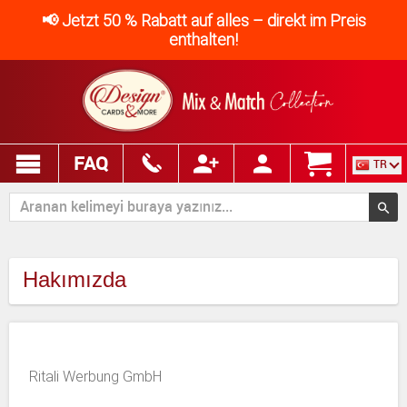
📢 Jetzt 50 % Rabatt auf alles – direkt im Preis
enthalten!
FAQ
TR
Hakımızda
Ritali Werbung GmbH