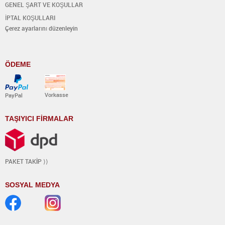
GENEL ŞART VE KOŞULLAR
İPTAL KOŞULLARI
Çerez ayarlarını düzenleyin
ÖDEME
Vorkasse
PayPal
TAŞIYICI FİRMALAR
PAKET TAK
İ
P ⟩⟩
SOSYAL MEDYA