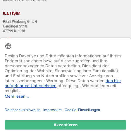
İ
LET
İŞİ
M
Ritali Werbung GmbH
Uerdinger Str. 8
47799 Krefeld
+49 (0) 21 51 - 7 633 633
Pazartesi - Perşembe:
8:00´dan 13:00´a kadar
Ve 14:00´dan 17:00´a kadar
Cuma:
8:00´dan 13:00´a kadar
Ve 14:00´dan 15:30´a kadar
E-mail:
info@davetiye.de
Fax: 0049 2151 - 7 633 655