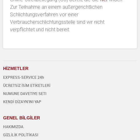
Zur Teilnahme an einem außergerichtlichen
Schlichtungsverfahren vor einer
Verbraucherschlichtungsstelle sind wir nicht
verpflichtet und nicht bereit.
H
İ
ZMETLER
EXPRESS-SERVICE 24h
ÜCRETSİZ İSİM ETİKETLERİ
NUMUNE DAVETIYE SETI
KENDİ DİZAYN'INI YAP
GENEL BİLGİLER
HAKIMIZDA
GİZLİLİK POLİTİKASI