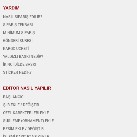
YARDIM
NASIL SİPARİŞ EDİLİR?
SİPARİŞ TEKRARI
MİNİMUM SİPARİŞ
GÖNDERİ SÜRESİ
KARGO ÜCRETİ
YALDIZLI BASKI NEDİR?
İKİNCİ DİLDE BASKI
STİCKER NEDİR?
EDİTÖR NASIL YAPILIR
BAŞLANGIC
ŞİİR EKLE / DEĞİŞTİR
ÖZEL KAREKTERLERİ EKLE
SÜSLEME (ORNAMENT) EKLE
RESİM EKLE / DEĞİŞTİR
İŞLEMİ KAYIT ET VE YÜKLE