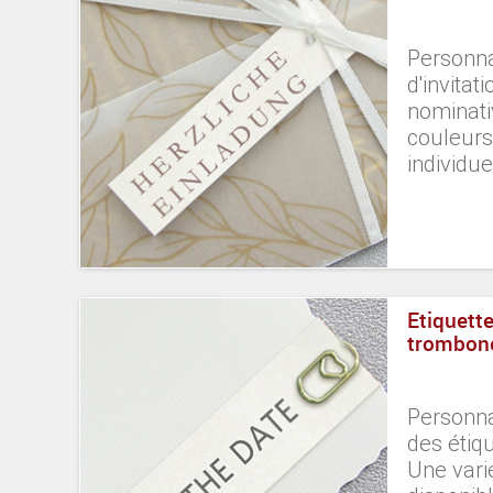
Personna
d'invitat
nominati
couleurs
individue
Etiquette
trombone
Personna
des étiq
Une vari