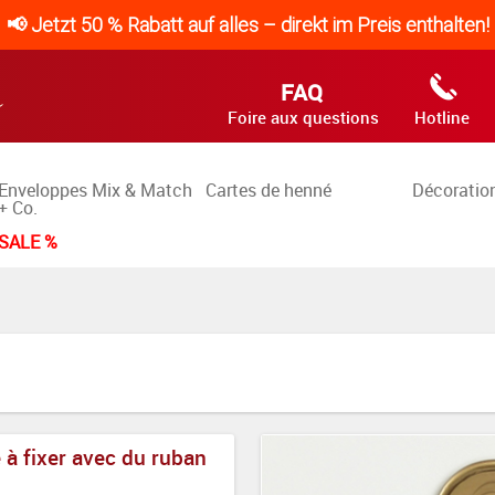
📢 Jetzt 50 % Rabatt auf alles – direkt im Preis enthalten!
FAQ
Foire aux questions
Hotline
Enveloppes Mix & Match
Cartes de henné
Décoration
+ Co.
SALE %
 à fixer avec du ruban