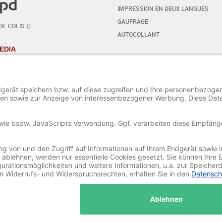
IMPRESSION EN DEUX LANGUES
GAUFRAGE
E COLIS ⟩⟩
AUTOCOLLANT
EDIA
VOTRE PROPRE DESIGN
- PAS À PAS
COMMENCER L'ÉDITEUR
INSÉRER / MODIFIER LE TEXTE
AJOUTER DES SIGNES SPÉCIAUX
AJOUTER DES ORNEMENTS
AJOUTER / MODIFIER UNE IMAGE
PROJET SAUVER ET CHARGER
© 2020-2025 Ritali Werbung GmbH. All Rights Reserved.